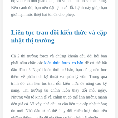
bộ vốn cho một giao dịch, bởi vì nếu thua lỗ sẽ mất trắng.
Bên cạnh đó, bạn nên đặt lệnh cắt lỗ. Lệnh này giúp bạn
giới hạn mức thiệt hại tối đa cho phép.
Liên tục trau dồi kiến thức và cập
nhật thị trường
Cả 2 thị trường forex và chứng khoán đều đòi hỏi bạn
phải nắm chắc các
kiến thức forex cơ bản
để có thể bắt
đầu đầu tư. Ngoài kiến thức cơ bản, bạn cũng nên học
thêm về phân tích kỹ thuật và quản lý vốn. Trong quá
trình đó, cần liên tục trau dồi kiến thức để nâng cao kỹ
năng. Thị trường tài chính luôn thay đổi mỗi ngày.
Những yếu tố kinh tế và chính trị có thể ảnh hưởng mạnh
đến giá cả. Vì vậy, nhà đầu tư cần liên tục cập nhật thông
tin mới. Nhà đầu tư có thể thay đổi chiến lược dựa trên
những thông tin đó để gia tăng cơ hội sinh lợi nhuận.