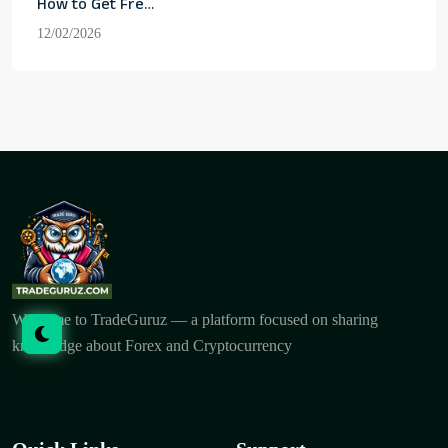
How to Get Free
Bitcoin Safely:
12/02/2026
The 4 Most
Popular Ways
Welcome to TradeGuruz — a platform focused on sharing
knowledge about Forex and Cryptocurrency